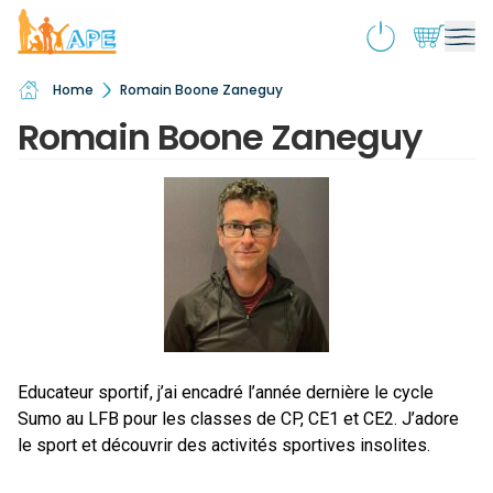
Home
Romain Boone Zaneguy
Qui sommes-nous ?
Ouv
Romain Boone Zaneguy
le
Activités & souscriptions
me
Ouv
enf
le
Services
me
Ouv
enf
le
Boutique
me
Ouv
enf
le
École inclusive
me
Ouv
enf
le
Actualités
me
enf
Educateur sportif, j’ai encadré l’année dernière le cycle
Contact
Sumo au LFB pour les classes de CP, CE1 et CE2. J’adore
le sport et découvrir des activités sportives insolites.