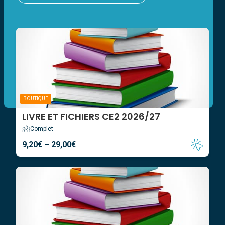
École inclusive
Ouv
le
Actualités
me
enf
Contact
BOUTIQUE
LIVRE ET FICHIERS CE2 2026/27
Complet
9,20
€
–
29,00
€