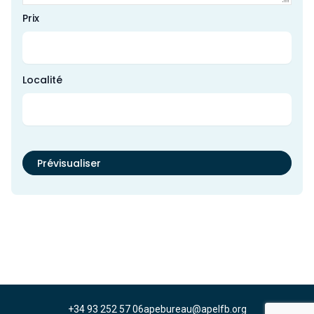
Prix
Localité
+34 93 252 57 06
apebureau@apelfb.org