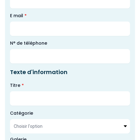
le
École inclusive
me
Ouv
E mail
*
enf
le
Actualités
me
enf
Contact
N° de téléphone
Texte d'information
Titre
*
Catégorie
Galerie