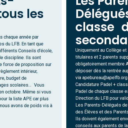
ts-
Les Pare
tous les
Délégué
classe 
seconda
us chaque année par
es du LFB. En tant que
Uniquement au Collège et
ifférents Conseils d’école,
titulaires et 2 parents su
 discipline. Ils sont
obligatoirement membre A
e force de proposition sur
déposer dès la rentrée au
règlement intérieur,
via
apebureau@apelfb.org
re, budget de
Candidature Padel + classe
oyages scolaires… Vous
Padel de chaque classe es
 en octobre. Même si vous
Direction du LFB pour valid
our la liste APE car plus
Les Parents-Délégués de 
ous avons de poids vis à
des Élèves et des Parents
Ils doivent également env
conseils aux parents de la