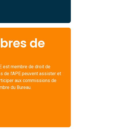
bres de
PE est membre de droit de
s de l’APE peuvent assister et
rticiper aux commissions de
membre du Bureau.