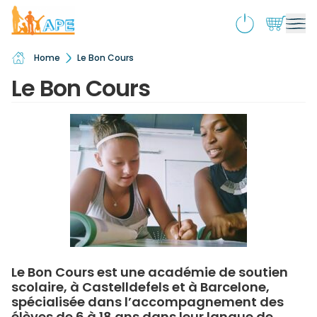
Home
Le Bon Cours
Qui sommes-nous ?
Ouv
Le Bon Cours
le
Activités & souscriptions
me
Ouv
enf
le
Services
me
Ouv
enf
le
Boutique
me
Ouv
enf
le
École inclusive
me
Ouv
enf
le
Actualités
me
enf
Contact
Le Bon Cours est une académie de soutien
scolaire, à Castelldefels et à Barcelone,
spécialisée dans l’accompagnement des
élèves de 6 à 18 ans dans leur langue de