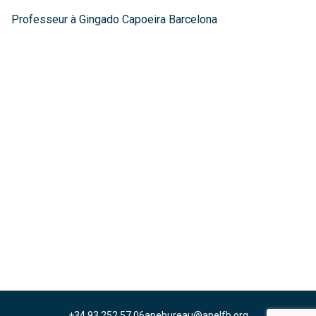
Professeur à Gingado Capoeira Barcelona
+34 93 252 57 06
apebureau@apelfb.org