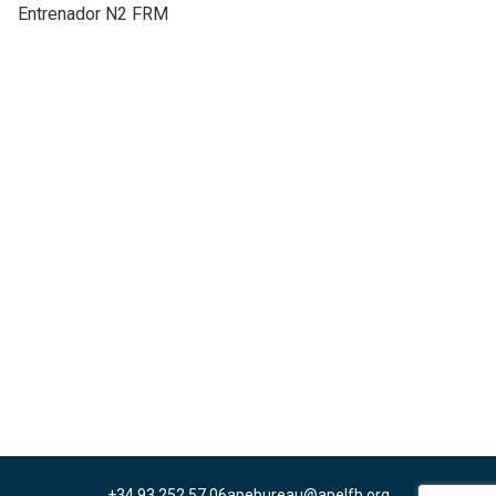
Entrenador N2 FRM
+34 93 252 57 06
apebureau@apelfb.org