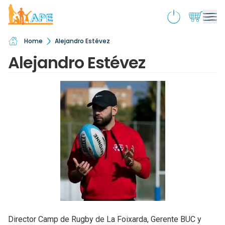
Home
Alejandro Estévez
Qui sommes-nous ?
Ouv
Alejandro Estévez
le
Activités & souscriptions
me
Ouv
enf
le
Services
me
Ouv
enf
le
Boutique
me
Ouv
enf
le
École inclusive
me
Ouv
enf
le
Actualités
me
enf
Contact
Director Camp de Rugby de La Foixarda, Gerente BUC y