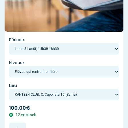
Période
Niveaux
Lieu
100,00
€
12 en stock
quantité