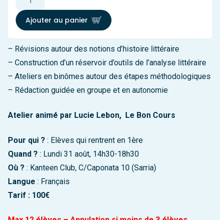
de
Préparation
Ajouter au panier
à
la
– Révisions autour des notions d’histoire littéraire
1ère
-
– Construction d’un réservoir d’outils de l’analyse littéraire
Objectif
– Ateliers en binômes autour des étapes méthodologiques
BAC
– Rédaction guidée en groupe et en autonomie
français
Atelier animé par Lucie Lebon, Le Bon Cours
Pour qui ?
: Elèves qui rentrent en 1ère
Quand ?
: Lundi 31 août, 14h30-18h30
Où ?
: Kanteen Club, C/Caponata 10 (Sarria)
Langue
: Français
Tarif : 100€
Max 12 élèves – Annulation si moins de 3 élèves