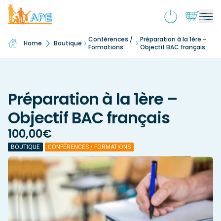
Conférences /
Préparation à la 1ère –
Home
Boutique
Qui sommes-nous ?
Ouv
Formations
Objectif BAC français
le
Activités & souscriptions
me
Ouv
enf
le
Services
Préparation à la 1ère –
me
Ouv
enf
le
Objectif BAC français
Boutique
me
Ouv
enf
le
100,00
€
École inclusive
me
Ouv
BOUTIQUE
CONFÉRENCES / FORMATIONS
enf
le
Actualités
me
enf
Contact