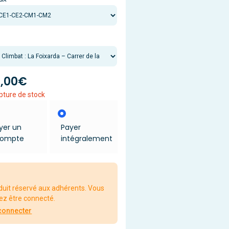
,00
€
pture de stock
yer un
Payer
ompte
intégralement
duit réservé aux adhérents. Vous
ez être connecté.
connecter