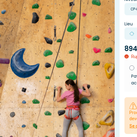
Lieu
894
Ru
Pa
ac
Pro
dev
Se 