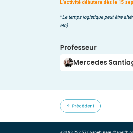
L’activité débutera dès le 15 s
*
Le temps logistique peut être alté
etc)
Professeur
Mercedes Santia
Précédent
+34 93 252 57 06
apebureau@apelfb.o