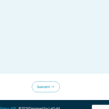
Suivant
Status APE
©2026
Designed by LaGuild