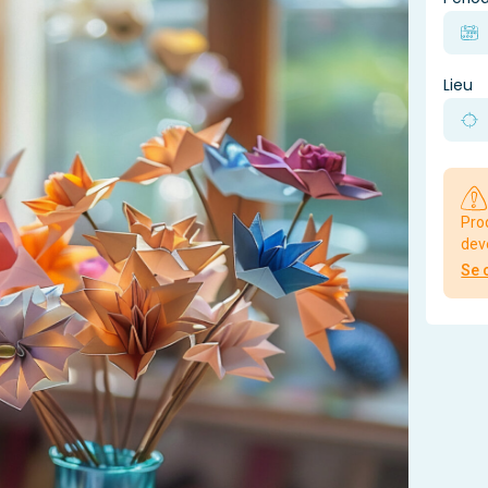
Lieu
Pro
dev
Se 