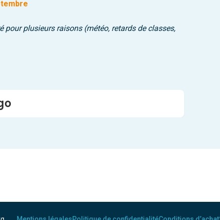
eptembre
ré pour plusieurs raisons (météo, retards de classes,
go
rg
Mentions légales
Politique de confidentialité
Conditions d’achat