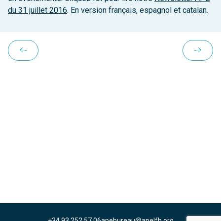
du 31 juillet 2016
. En version français, espagnol et catalan.
+34 93 252 57 06
apebureau@apelfb.org