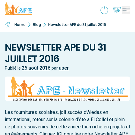
Home
Blog
Newsletter APE du 31 juillet 2016
Qui sommes-nous ?
Ouv
le
Activités & souscriptions
me
Ouv
NEWSLETTER APE DU 31
enf
le
JUILLET 2016
Services
me
Ouv
enf
le
26 août 2016
user
Publié le
par
Boutique
me
Ouv
enf
le
École inclusive
me
Ouv
enf
le
Actualités
me
enf
Les fournitures scolaires, joli succès d’Aledas en
Contact
international, retour sur la colonie d’été à El Collel et plein
de photos souvenirs de cette année bien riche en projets et
en événements. Cliquez ICI pour lire notre
Newsletter APE