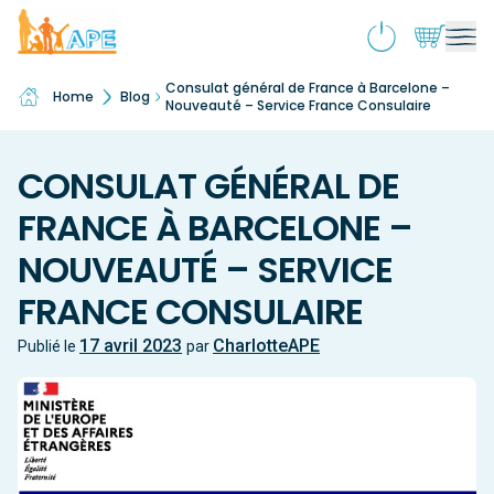
Consulat général de France à Barcelone –
Home
Blog
Qui sommes-nous ?
Ouv
Nouveauté – Service France Consulaire
le
Activités & souscriptions
me
Ouv
CONSULAT GÉNÉRAL DE
enf
le
Services
me
Ouv
FRANCE À BARCELONE –
enf
le
NOUVEAUTÉ – SERVICE
Boutique
me
Ouv
enf
le
FRANCE CONSULAIRE
École inclusive
me
Ouv
enf
le
17 avril 2023
CharlotteAPE
Publié le
par
Actualités
me
enf
Contact