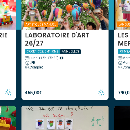
ARTISTIQUE & MANUEL
LANGU
RIE
LABORATOIRE D'ART
LES
26/27
MER
CP, CE1, CE2, CM1, CM2
ANNUELLES
PS, MS,
Lundi (16h-17h30)
+1
Merc
LFB
Mun
Complet
Com
465,00
€
790,0