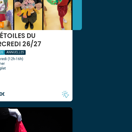
ES
 ÉTOILES DU
CREDI 26/27
 GS
ANNUELLES
redi (12h-16h)
ner
plet
0
€