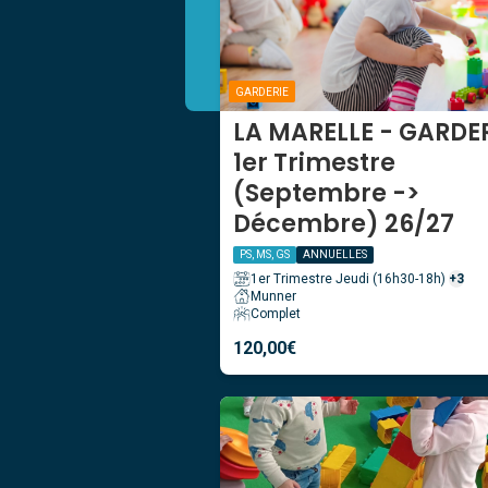
GARDERIE
LA MARELLE - GARDE
1er Trimestre
(Septembre ->
Décembre) 26/27
PS, MS, GS
ANNUELLES
1er Trimestre Jeudi (16h30-18h)
+3
Munner
Complet
120,00
€