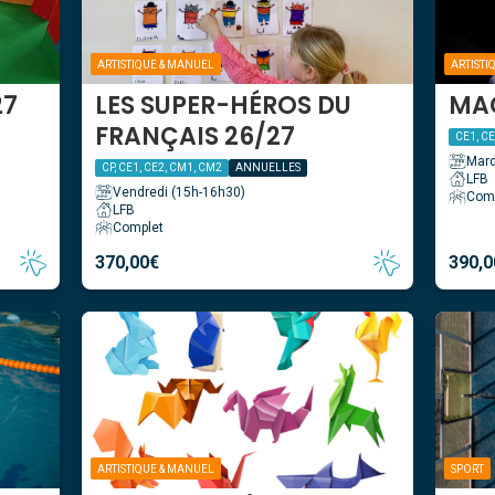
ARTISTIQUE & MANUEL
ARTISTI
27
LES SUPER-HÉROS DU
MAG
FRANÇAIS 26/27
CE1, C
Mard
CP, CE1, CE2, CM1, CM2
ANNUELLES
LFB
Vendredi (15h-16h30)
Com
LFB
Complet
370,00
€
390,0
ARTISTIQUE & MANUEL
SPORT