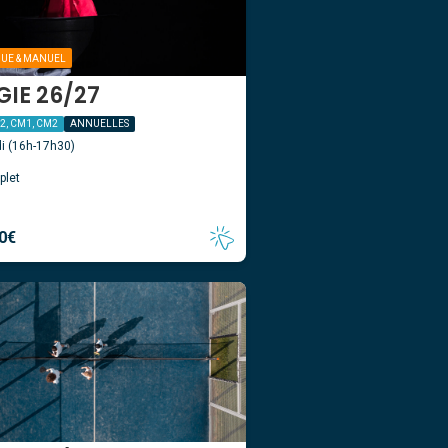
QUE & MANUEL
IE 26/27
E2, CM1, CM2
ANNUELLES
i (16h-17h30)
plet
0
€