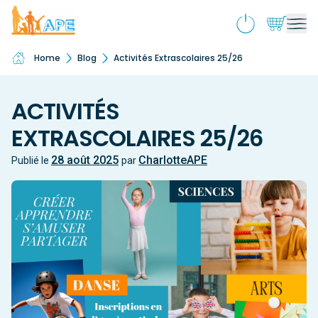
Home
Blog
Activités Extrascolaires 25/26
Qui sommes-nous ?
Ouv
le
Activités & souscriptions
me
Ouv
ACTIVITÉS
enf
le
EXTRASCOLAIRES 25/26
Services
me
Ouv
enf
le
28 août 2025
CharlotteAPE
Publié le
par
Boutique
me
Ouv
enf
le
École inclusive
me
Ouv
enf
le
Actualités
me
enf
Contact